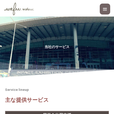
内
メ
容
を
イ
ス
キ
ン
ッ
プ
メ
ニ
当社のサービス
ュ
ー
Service lineup
主な提供サービス